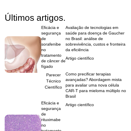
Últimos artigos.
Eficácia e
Avaliação de tecnologias em
segurança
saúde para doença de Gaucher
de
no Brasil: análise de
sorafenibe
sobrevivência, custos e fronteira
no
da eficiência
tratamento
Artigo científico
de câncer de
fígado
Como precificar terapias
Parecer
avançadas? Abordagem mista
Técnico
para avaliar uma nova célula
Científico
CAR-T para mieloma múltiplo no
Brasil
Eficácia e
Artigo científico
segurança
de
rituximabe
no
tratamento