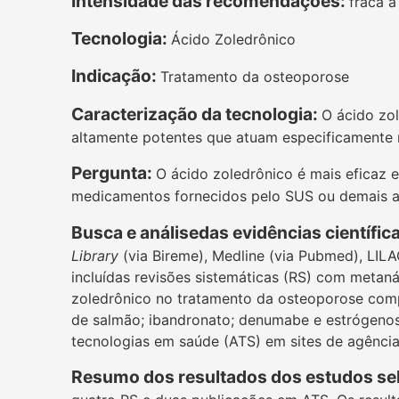
Intensidade das recomendações:
fraca a
Tecnologia:
Ácido Zoledrônico
Indicação:
Tratamento da osteoporose
Caracterização da tecnologia:
O ácido zo
altamente potentes que atuam especificamente n
Pergunta:
O ácido zoledrônico é mais eficaz 
medicamentos fornecidos pelo SUS ou demais al
Busca e análisedas evidências científic
Library
(via Bireme), Medline (via Pubmed), LIL
incluídas revisões sistemáticas (RS) com metaná
zoledrônico no tratamento da osteoporose comp
de salmão; ibandronato; denumabe e estrógeno
tecnologias em saúde (ATS) em sites de agências
Resumo dos resultados dos estudos se