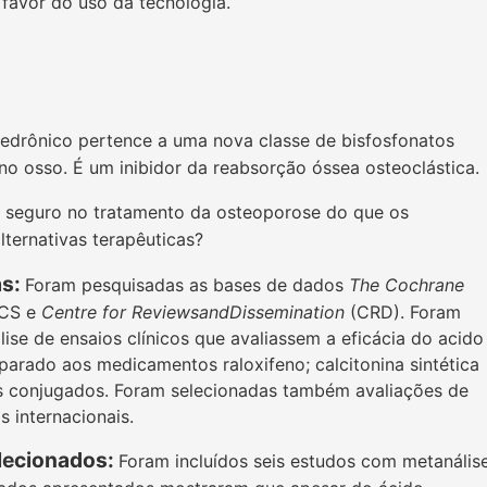
 favor do uso da tecnologia.
ledrônico pertence a uma nova classe de bisfosfonatos
o osso. É um inibidor da reabsorção óssea osteoclástica.
e seguro no tratamento da osteoporose do que os
ternativas terapêuticas?
as:
Foram pesquisadas as bases de dados
The Cochrane
ACS e
Centre for ReviewsandDissemination
(CRD). Foram
lise de ensaios clínicos que avaliassem a eficácia do acido
arado aos medicamentos raloxifeno; calcitonina sintética
s conjugados. Foram selecionadas também avaliações de
 internacionais.
lecionados:
Foram incluídos seis estudos com metanálise