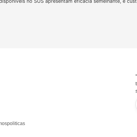
sponíveis no SUS apresentam eficácia semelhante, e cus
mos
politicas