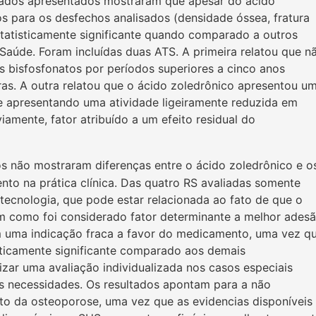
tados apresentados mostraram que apesar do ácido
os para os desfechos analisados (densidade óssea, fratura
 estatisticamente significante quando comparado a outros
Saúde. Foram incluídas duas ATS. A primeira relatou que n
 bisfosfonatos por períodos superiores a cinco anos
as. A outra relatou que o ácido zoledrônico apresentou u
ive apresentando uma atividade ligeiramente reduzida em
iamente, fator atribuído a um efeito residual do
s não mostraram diferenças entre o ácido zoledrônico e o
nto na prática clínica. Das quatro RS avaliadas somente
tecnologia, que pode estar relacionada ao fato de que o
m como foi considerado fator determinante a melhor ades
m uma indicação fraca a favor do medicamento, uma vez q
isticamente significante comparado aos demais
izar uma avaliação individualizada nos casos especiais
s necessidades. Os resultados apontam para a não
nto da osteoporose, uma vez que as evidencias disponíveis