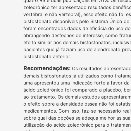
quatro RS e duas publicações em ATS. Os resul
zoledrônico ter apresentado resultados benéfic
vertebral e não vertebral), esse efeito não foi
bisfosfonato disponíveis pelo Sistema Único de 
foram encontrados dados de eficácia do uso dos
abrangendo desfechos de interesse, como fratur
efeito similar aos demais bisfosfonatos, inclus
pacientes que já faziam uso de alendronato prev
bisfosfonato anterior.
Recomendações:
Os resultados apresentado
demais bisfosfonatos já utilizados como tratame
uma apresentou uma indicação forte a favor da 
ácido zoledrônico foi comparado a placebo, be
ao tratamento. Os demais estudos apresentara
o efeito sobre a densidade óssea não foi estat
medicamentos. Com isso, faz-se necessário real
sobre qual das opções se adequa melhor as sua
utilização do ácido zoledrônico para o tratame